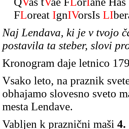
Q
V
as t
V
ae F
L
or
I
ane Has
F
L
oreat
I
gn
IV
orsIs
LI
be
Naj Lendava, ki je v tvojo č
postavila ta steber, slovi pr
Kronogram daje letnico 179
Vsako leto, na praznik svet
obhajamo slovesno sveto maš
mesta Lendave.
Vabljen k praznični maši
4.