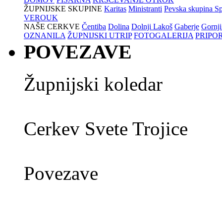
ŽUPNIJSKE SKUPINE
Karitas
Ministranti
Pevska skupina Sp
VEROUK
NAŠE CERKVE
Čentiba
Dolina
Dolnji Lakoš
Gaberje
Gornji
OZNANILA
ŽUPNIJSKI UTRIP
FOTOGALERIJA
PRIPO
POVEZAVE
Župnijski koledar
Cerkev Svete Trojice
Povezave