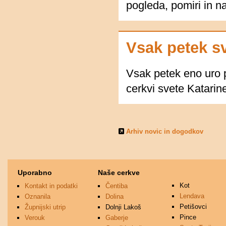
pogleda, pomiri in na
Vsak petek s
Vsak petek eno uro
cerkvi svete Katarin
Arhiv novic in dogodkov
Uporabno
Naše cerkve
Kot
Kontakt in podatki
Čentiba
Lendava
Oznanila
Dolina
Petišovci
Župnijski utrip
Dolnji Lakoš
Pince
Verouk
Gaberje