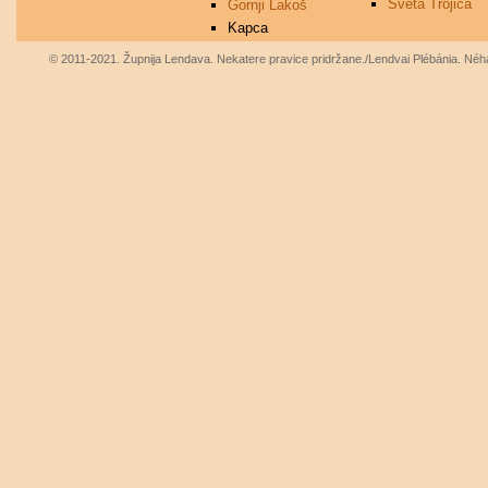
Sveta Trojica
Gornji Lakoš
Kapca
© 2011-2021. Župnija Lendava. Nekatere pravice pridržane./Lendvai Plébánia. Néhá