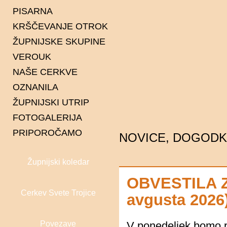
PISARNA
KRŠČEVANJE OTROK
ŽUPNIJSKE SKUPINE
VEROUK
Karitas
NAŠE CERKVE
Ministranti
OZNANILA
Pevska skupina Spiritus
Čentiba
ŽUPNIJSKI UTRIP
Gaudi
Dolina
FOTOGALERIJA
Pastoralni svet
Dolnji Lakoš
PRIPOROČAMO
Gaberje
NOVICE, DOGODKI
Gornji Lakoš
Župnijski koledar
Kapca
Kot
OBVESTILA Z
Lendava
Cerkev Svete Trojice
avgusta 2026
Petišovci
Pince
Povezave
V ponedeljek bomo po