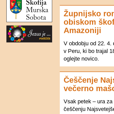
Župnijsko ro
obiskom škof
Amazoniji
V obdobju od 22. 4. 
v Peru, ki bo trajal 
oglejte novico.
Češčenje Naj
večerno maš
Vsak petek – ura za
češčenju Najsvetejše