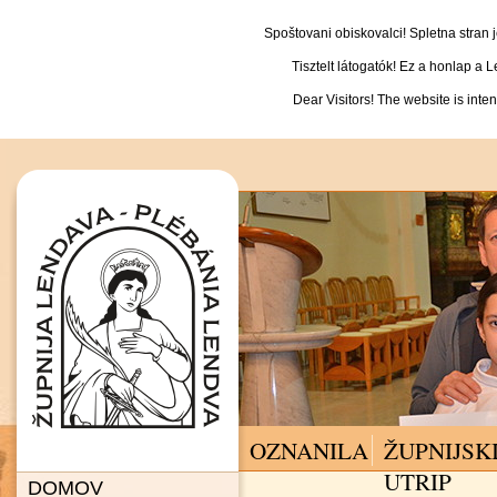
Spoštovani obiskovalci! Spletna stran
Tisztelt látogatók! Ez a honlap a 
Dear Visitors! The website is inte
OZNANILA
ŽUPNIJSK
UTRIP
DOMOV