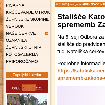
PISARNA
8. 9. 2023 |
Kategorija:
ARHIV NOVIC IN
KRŠČEVANJE OTROK
Stališče Kat
ŽUPNIJSKE SKUPINE
sprememb Za
VEROUK
Karitas
NAŠE CERKVE
Ministranti
Na 6. seji Odbora za 
OZNANILA
Pevska skupina Spiritus
Čentiba
stališče do predvide
ŽUPNIJSKI UTRIP
Gaudi
Dolina
tudi Katoliška cerkev
FOTOGALERIJA
Pastoralni svet
Dolnji Lakoš
PRIPOROČAMO
Gaberje
Podrobne informacije
Gornji Lakoš
https://katoliska-ce
Župnijski koledar
Kapca
sprememb-zakona-o
Kot
Lendava
Petišovci
Pince