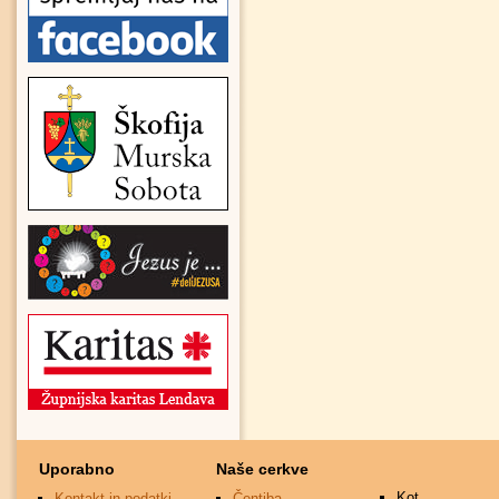
Uporabno
Naše cerkve
Kot
Kontakt in podatki
Čentiba