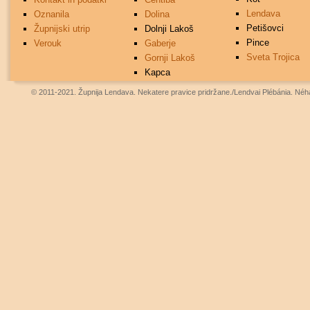
Lendava
Oznanila
Dolina
Petišovci
Župnijski utrip
Dolnji Lakoš
Pince
Verouk
Gaberje
Sveta Trojica
Gornji Lakoš
Kapca
© 2011-2021. Župnija Lendava. Nekatere pravice pridržane./Lendvai Plébánia. Néhá