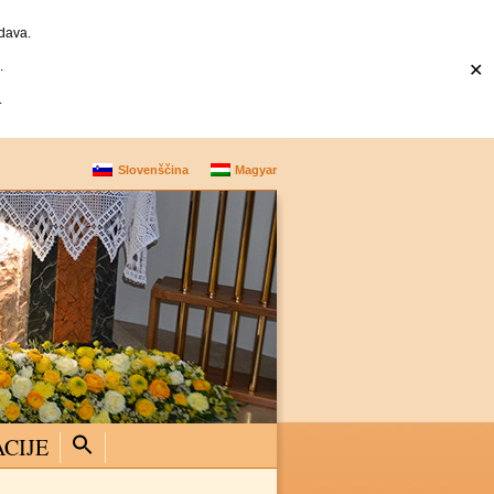
dava.
.
✕
.
Slovenščina
Magyar
CIJE