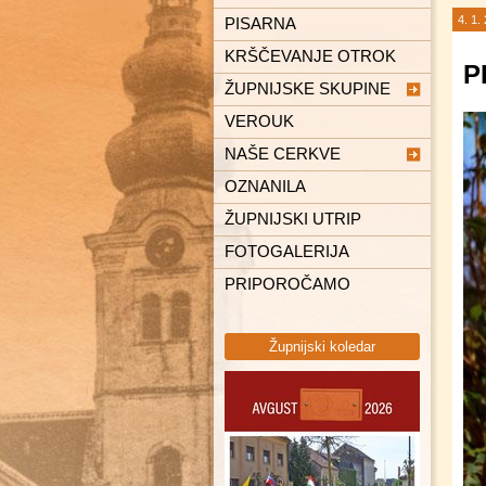
4. 1.
PISARNA
KRŠČEVANJE OTROK
P
ŽUPNIJSKE SKUPINE
VEROUK
Karitas
NAŠE CERKVE
Ministranti
OZNANILA
Pevska skupina Spiritus
Čentiba
ŽUPNIJSKI UTRIP
Gaudi
Dolina
FOTOGALERIJA
Pastoralni svet
Dolnji Lakoš
PRIPOROČAMO
Gaberje
Gornji Lakoš
Župnijski koledar
Kapca
Kot
Lendava
Petišovci
Pince