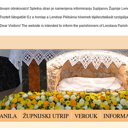
tovani obiskovalci! Spletna stran je namenjena informiranju župljanov Župnije Len
Tisztelt látogatók! Ez a honlap a Lendvai Plébánia híveinek tájékoztatását szolgálja
Dear Visitors! The website is intended to inform the parishioners of Lendava Parish
ANILA
ŽUPNIJSKI UTRIP
VEROUK
INFORMA