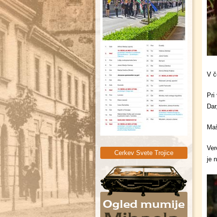
Sveta Trojica
V č
Pri
Dar
Maš
Ver
Cerkev Svete Trojice
je 