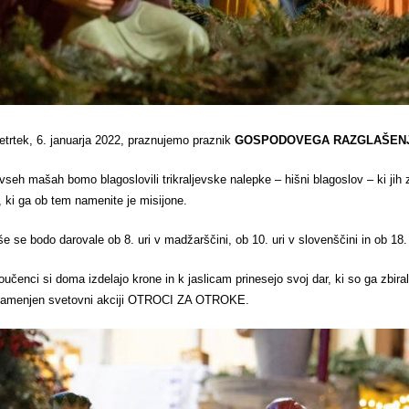
etrtek, 6. januarja 2022, praznujemo praznik
GOSPODOVEGA RAZGLAŠENJA – 
 vseh mašah bomo blagoslovili trikraljevske nalepke – hišni blagoslov – ki jih
, ki ga ob tem namenite je misijone.
e se bodo darovale ob 8. uri v madžarščini, ob 10. uri v slovenščini in ob 18
oučenci si doma izdelajo krone in k jaslicam prinesejo svoj dar, ki so ga zbir
namenjen svetovni akciji OTROCI ZA OTROKE.