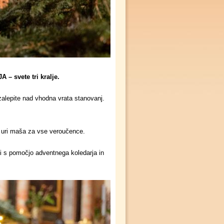
svete tri kralje.
 zalepite nad vhodna vrata stanovanj.
. uri maša za vse veroučence.
ali s pomočjo adventnega koledarja in