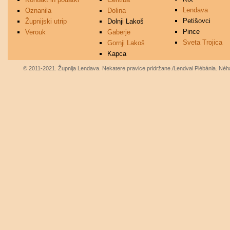
Lendava
Oznanila
Dolina
Petišovci
Župnijski utrip
Dolnji Lakoš
Pince
Verouk
Gaberje
Sveta Trojica
Gornji Lakoš
Kapca
© 2011-2021. Župnija Lendava. Nekatere pravice pridržane./Lendvai Plébánia. Néhá