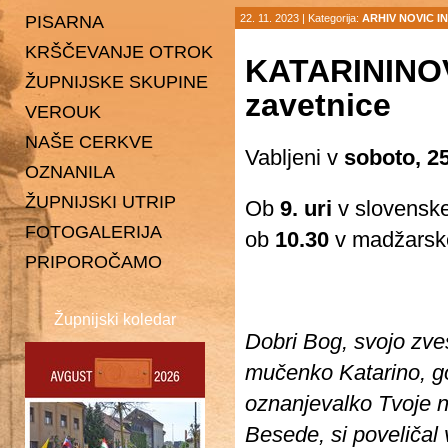
PISARNA
22. 11. 2023 |
Kategorija:
ARHIV NOVIC 
KRŠČEVANJE OTROK
KATARININOV
ŽUPNIJSKE SKUPINE
zavetnice
VEROUK
Karitas
NAŠE CERKVE
Ministranti
Vabljeni v
soboto, 2
OZNANILA
Pevska skupina Spiritus
Čentiba
ŽUPNIJSKI UTRIP
Gaudi
Dolina
Ob
9. uri
v slovenske
FOTOGALERIJA
Pastoralni svet
Dolnji Lakoš
ob
10.30
v madžarsk
PRIPOROČAMO
Gaberje
Gornji Lakoš
Župnijski koledar
Kapca
Dobri Bog, svojo zve
Kot
mučenko Katarino,
g
Lendava
oznanjevalko Tvoje n
Petišovci
Besede,
si poveličal 
Pince