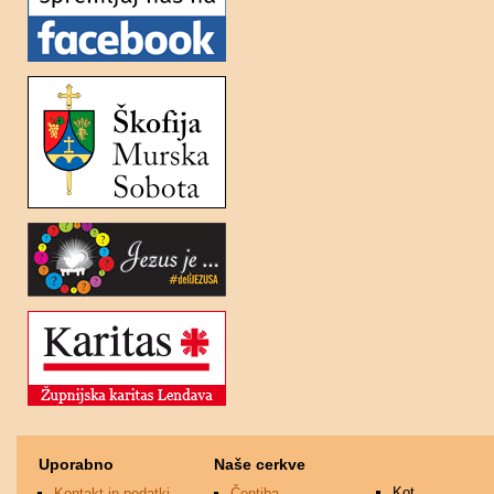
Uporabno
Naše cerkve
Kot
Kontakt in podatki
Čentiba