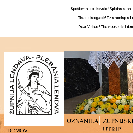
Spoštovani obiskovalci! Spletna stran
Tisztelt látogatók! Ez a honlap a 
Dear Visitors! The website is inte
OZNANILA
ŽUPNIJSK
UTRIP
DOMOV