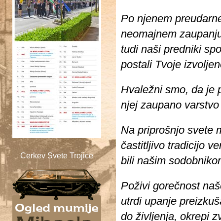
Sveta Trojica
Po njenem preudarne
neomajnem zaupanj
tudi naši predniki sp
postali Tvoje izvoljen
Hvaležni smo, da je p
njej zaupano
varstvo
Na priprošnjo svete
častitljivo tradicijo v
Cerkev Svete Trojice
bili našim sodobnikom
Poživi gorečnost naše
utrdi upanje preizku
do življenja, okrepi 