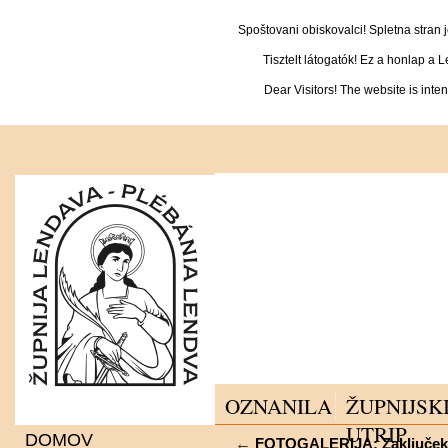
Spoštovani obiskovalci! Spletna stran
Tisztelt látogatók! Ez a honlap a 
Dear Visitors! The website is inte
OZNANILA
ŽUPNIJSK
UTRIP
DOMOV
←
FOTOGALERIJA: Zaključek ve