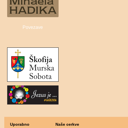
Povezave
Uporabno
Naše cerkve