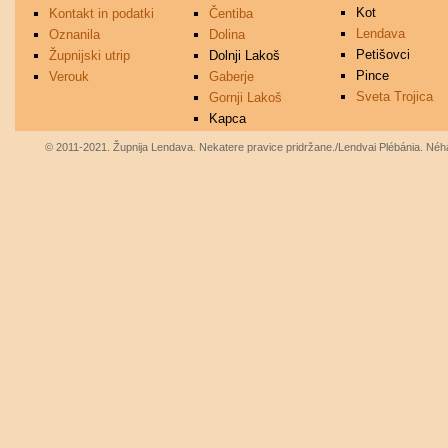
Kot
Kontakt in podatki
Čentiba
Lendava
Oznanila
Dolina
Petišovci
Župnijski utrip
Dolnji Lakoš
Pince
Verouk
Gaberje
Sveta Trojica
Gornji Lakoš
Kapca
© 2011-2021. Župnija Lendava. Nekatere pravice pridržane./Lendvai Plébánia. Néhá