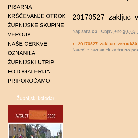
PISARNA
KRŠČEVANJE OTROK
20170527_zakljuc_
ŽUPNIJSKE SKUPINE
Napisal/a
|
Objavljeno
30. 05.
op
VEROUK
Karitas
20170527_zakljuc_verouk30
NAŠE CERKVE
Ministranti
Naredite zaznamek za
trajno po
OZNANILA
Pevska skupina Spiritus
Čentiba
ŽUPNIJSKI UTRIP
Gaudi
Dolina
FOTOGALERIJA
Pastoralni svet
Dolnji Lakoš
PRIPOROČAMO
Gaberje
Gornji Lakoš
Župnijski koledar
Kapca
Kot
Lendava
Petišovci
Pince