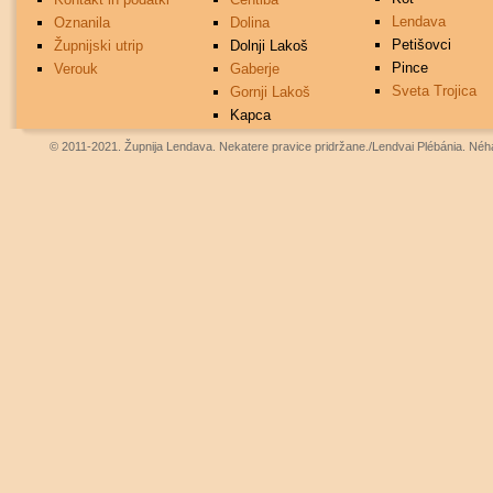
Lendava
Oznanila
Dolina
Petišovci
Župnijski utrip
Dolnji Lakoš
Pince
Verouk
Gaberje
Sveta Trojica
Gornji Lakoš
Kapca
© 2011-2021. Župnija Lendava. Nekatere pravice pridržane./Lendvai Plébánia. Néhá