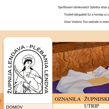
Spoštovani obiskovalci! Spletna stran
Tisztelt látogatók! Ez a honlap a 
Dear Visitors! The website is inte
OZNANILA
ŽUPNIJSK
UTRIP
DOMOV