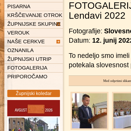
FOTOGALERIJA:
PISARNA
Lendavi 2022
KRŠČEVANJE OTROK
ŽUPNIJSKE SKUPINE
Fotografije:
Slovesno
VEROUK
Karitas
Datum:
12. junij 202
NAŠE CERKVE
Ministranti
OZNANILA
Pevska skupina Spiritus
Čentiba
To nedeljo smo imeli 
ŽUPNIJSKI UTRIP
Gaudi
Dolina
potekala slovesnost 
FOTOGALERIJA
Pastoralni svet
Dolnji Lakoš
PRIPOROČAMO
Gaberje
Med odprtimi slikam
Gornji Lakoš
Župnijski koledar
Kapca
Kot
Lendava
Petišovci
Pince