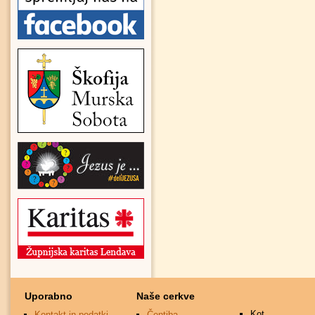
Uporabno
Naše cerkve
Kot
Kontakt in podatki
Čentiba