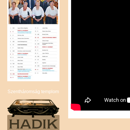
Völgyifalu
Szentháromság templom