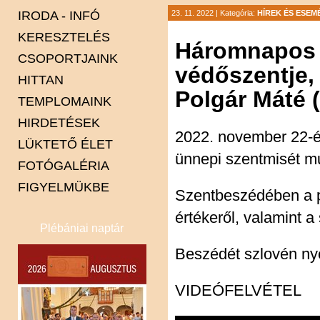
IRODA - INFÓ
23. 11. 2022 |
Kategória:
HÍREK ÉS ESE
KERESZTELÉS
Háromnapos l
CSOPORTJAINK
védőszentje,
HITTAN
Karitász
Polgár Máté (
TEMPLOMAINK
Minisztránsok
HIRDETÉSEK
Pasztorális tanács
Alsólakos
2022. november 22-
LÜKTETŐ ÉLET
Spiritus Gaudi énekkar
Csente
ünnepi szentmisét m
FOTÓGALÉRIA
Felsőlakos
FIGYELMÜKBE
Gyertyános
Szentbeszédében a p
Kapca
értékeről, valamint a
Plébániai naptár
Kót
Lendva
Beszédét szlovén nyel
Petesháza
VIDEÓFELVÉTEL
Pince
Szentháromság