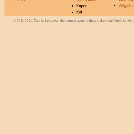
Völgyifal
Kapca
Kót
© 2011-2021. Župnija Lendava. Nekatere pravice pridržane./Lendvai Plébánia. Néhá