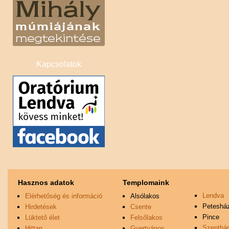
Kapcsolatok
Hasznos adatok
Templomaink
Lendva
Elérhetőség és információ
Alsólakos
Peteshá
Hirdetések
Csente
Pince
Lüktető élet
Felsőlakos
Szenthá
Hittan
Gyertyános