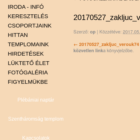
IRODA - INFÓ
KERESZTELÉS
20170527_zakljuc_
CSOPORTJAINK
Szerző:
|
Közzétéve:
2017.05
op
HITTAN
Karitász
20170527_zakljuc_verouk74
TEMPLOMAINK
Minisztránsok
a könyvjelzőbe.
közvetlen link
HIRDETÉSEK
Pasztorális tanács
Alsólakos
LÜKTETŐ ÉLET
Spiritus Gaudi énekkar
Csente
FOTÓGALÉRIA
Felsőlakos
FIGYELMÜKBE
Gyertyános
Kapca
Plébániai naptár
Kót
Lendva
Szentháromság templom
Petesháza
Pince
Szentháromság
Kapcsolatok