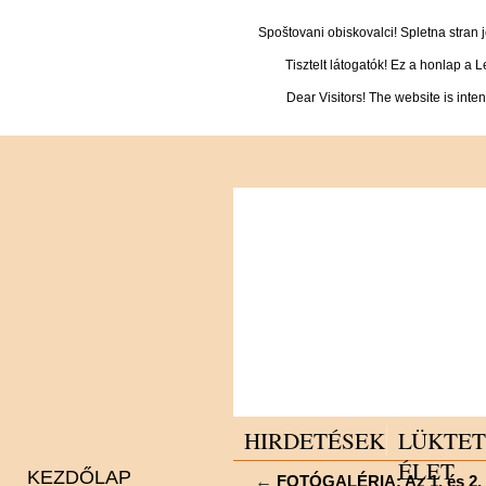
Spoštovani obiskovalci! Spletna stran
Tisztelt látogatók! Ez a honlap a 
Dear Visitors! The website is inte
HIRDETÉSEK
LÜKTE
ÉLET
KEZDŐLAP
←
FOTÓGALÉRIA: Az 1. és 2. o