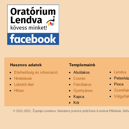
Völgyifalu
Hasznos adatok
Templomaink
Lendva
Elérhetőség és információ
Alsólakos
Peteshá
Hirdetések
Csente
Pince
Lüktető élet
Felsőlakos
Szenthá
Hittan
Gyertyános
Völgyifal
Kapca
Kót
© 2011-2021. Župnija Lendava. Nekatere pravice pridržane./Lendvai Plébánia. Néhá