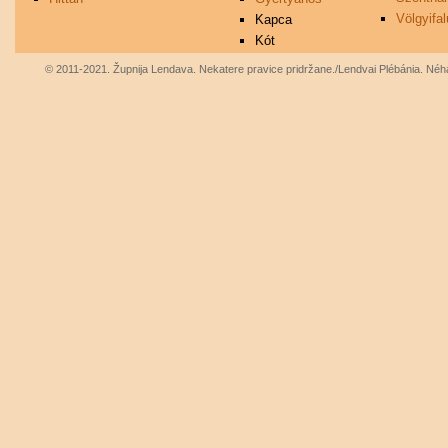
Völgyifal
Kapca
Kót
© 2011-2021. Župnija Lendava. Nekatere pravice pridržane./Lendvai Plébánia. Néhá