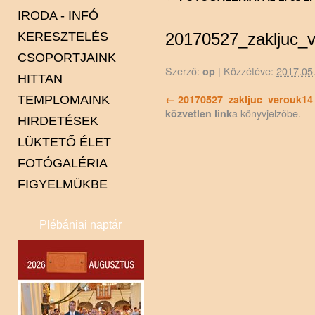
IRODA - INFÓ
KERESZTELÉS
20170527_zakljuc_
CSOPORTJAINK
Szerző:
|
Közzétéve:
2017.05
op
HITTAN
Karitász
20170527_zakljuc_verouk14
TEMPLOMAINK
Minisztránsok
a könyvjelzőbe.
közvetlen link
HIRDETÉSEK
Pasztorális tanács
Alsólakos
LÜKTETŐ ÉLET
Spiritus Gaudi énekkar
Csente
FOTÓGALÉRIA
Felsőlakos
FIGYELMÜKBE
Gyertyános
Kapca
Plébániai naptár
Kót
Lendva
Petesháza
Pince
Szentháromság