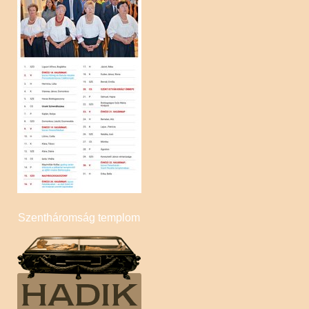
Völgyifalu
Szentháromság templom