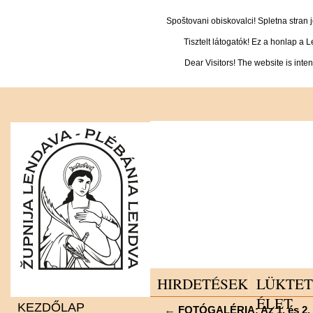
Spoštovani obiskovalci! Spletna stran
Tisztelt látogatók! Ez a honlap a 
Dear Visitors! The website is inte
HIRDETÉSEK
LÜKTE
ÉLET
KEZDŐLAP
←
FOTÓGALÉRIA: Az 1. és 2. o