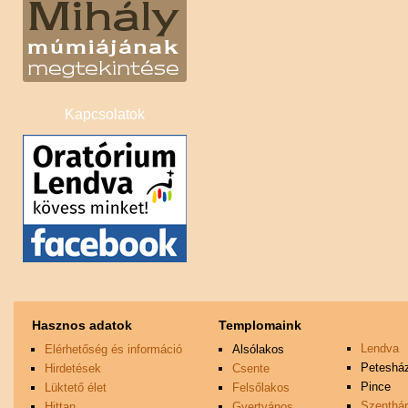
Kapcsolatok
Hasznos adatok
Templomaink
Lendva
Elérhetőség és információ
Alsólakos
Peteshá
Hirdetések
Csente
Pince
Lüktető élet
Felsőlakos
Szenthá
Hittan
Gyertyános