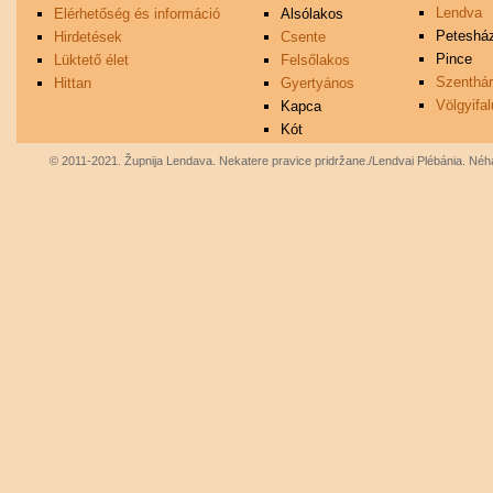
Lendva
Elérhetőség és információ
Alsólakos
Peteshá
Hirdetések
Csente
Pince
Lüktető élet
Felsőlakos
Szenthá
Hittan
Gyertyános
Völgyifal
Kapca
Kót
© 2011-2021. Župnija Lendava. Nekatere pravice pridržane./Lendvai Plébánia. Néhá