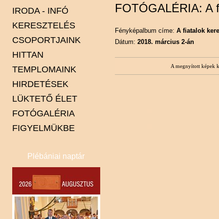
FOTÓGALÉRIA: A fia
IRODA - INFÓ
KERESZTELÉS
Fényképalbum címe:
A fiatalok ker
CSOPORTJAINK
Dátum:
2018. március 2-án
HITTAN
Karitász
A megnyított képek kö
TEMPLOMAINK
Minisztránsok
HIRDETÉSEK
Pasztorális tanács
Alsólakos
LÜKTETŐ ÉLET
Spiritus Gaudi énekkar
Csente
FOTÓGALÉRIA
Felsőlakos
FIGYELMÜKBE
Gyertyános
Kapca
Plébániai naptár
Kót
Lendva
Petesháza
Pince
Szentháromság