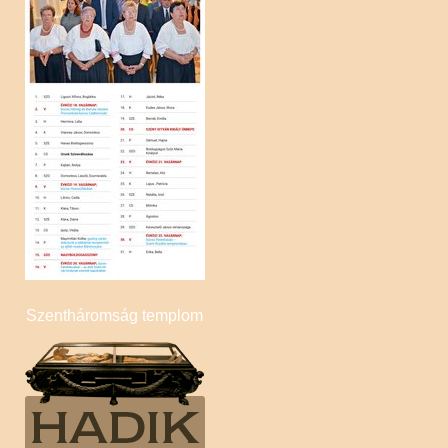
Völgyifalu
Szentháromság templom