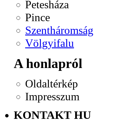
Petesháza
Pince
Szentháromság
Völgyifalu
A honlapról
Oldaltérkép
Impresszum
KONTAKT HU