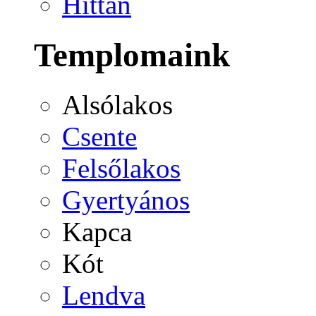
Hittan
Templomaink
Alsólakos
Csente
Felsőlakos
Gyertyános
Kapca
Kót
Lendva