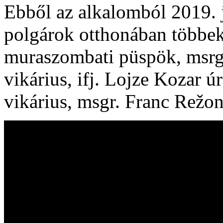
Ebből az alkalomból 2019. 
polgárok otthonában többek
muraszombati püspök, msrg 
vikárius, ifj. Lojze Kozar ú
vikárius, msgr. Franc Režon