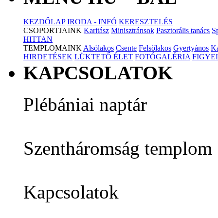
KEZDŐLAP
IRODA - INFÓ
KERESZTELÉS
CSOPORTJAINK
Karitász
Minisztránsok
Pasztorális tanács
S
HITTAN
TEMPLOMAINK
Alsólakos
Csente
Felsőlakos
Gyertyános
K
HIRDETÉSEK
LÜKTETŐ ÉLET
FOTÓGALÉRIA
FIGY
KAPCSOLATOK
Plébániai naptár
Szentháromság templom
Kapcsolatok