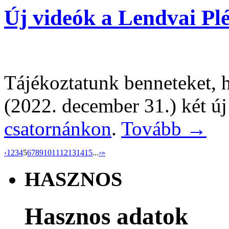
Új videók a Lendvai Pl
Tájékoztatunk benneteket, h
(2022. december 31.) két új
csatornánkon
.
Tovább →
‹
1
2
3
4
5
6
7
8
9
10
11
12
13
14
15
...
›
»
HASZNOS
Hasznos adatok