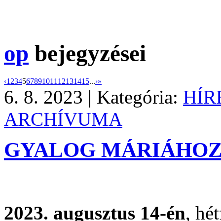
op
bejegyzései
‹
1
2
3
4
5
6
7
8
9
10
11
12
13
14
15
...
›
»
6. 8. 2023 |
Kategória:
HÍR
ARCHÍVUMA
GYALOG MÁRIÁHO
2023. augusztus 14-én
, hé