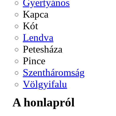
Gyertyános
Kapca
Kót
Lendva
Petesháza
Pince
Szentháromság
Völgyifalu
A honlapról