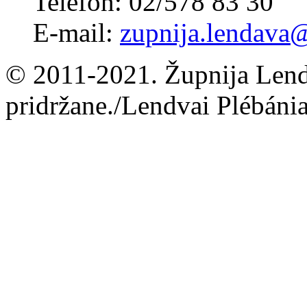
Telefon: 02/578 83 30
E-mail:
zupnija.lendava@
© 2011-2021. Župnija Lend
pridržane./Lendvai Plébánia