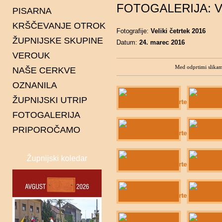
FOTOGALERIJA: Vel
PISARNA
KRŠČEVANJE OTROK
Fotografije:
Veliki četrtek 2016
ŽUPNIJSKE SKUPINE
Datum:
24. marec 2016
VEROUK
Karitas
Med odprtimi slikam
NAŠE CERKVE
Ministranti
OZNANILA
Pevska skupina Spiritus
Čentiba
ŽUPNIJSKI UTRIP
Gaudi
Dolina
FOTOGALERIJA
Pastoralni svet
Dolnji Lakoš
PRIPOROČAMO
Gaberje
Gornji Lakoš
Župnijski koledar
Kapca
Kot
Lendava
Petišovci
Pince