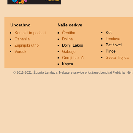
Uporabno
Naše cerkve
Kot
Kontakt in podatki
Čentiba
Lendava
Oznanila
Dolina
Petišovci
Župnijski utrip
Dolnji Lakoš
Pince
Verouk
Gaberje
Sveta Trojica
Gornji Lakoš
Kapca
© 2011-2021. Župnija Lendava. Nekatere pravice pridržane./Lendvai Plébánia. Néhá