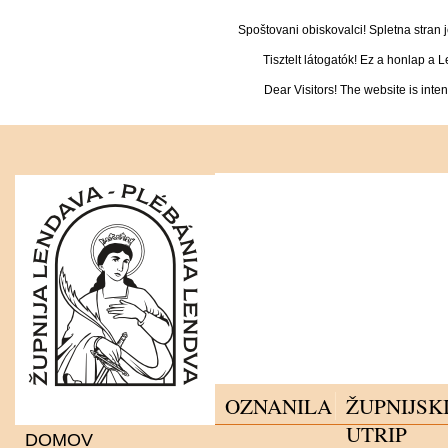
Spoštovani obiskovalci! Spletna stran
Tisztelt látogatók! Ez a honlap a 
Dear Visitors! The website is inte
OZNANILA
ŽUPNIJSK
UTRIP
DOMOV