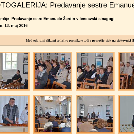
TOGALERIJA: Predavanje sestre Emanuele
rafije:
Predavanje setre Emanuele Žerdin v lendavski sinagogi
m:
13. maj 2016
Med odprtimi slikami se lahko premikate tudi s
pomočjo tipk na tipkovnici
(l