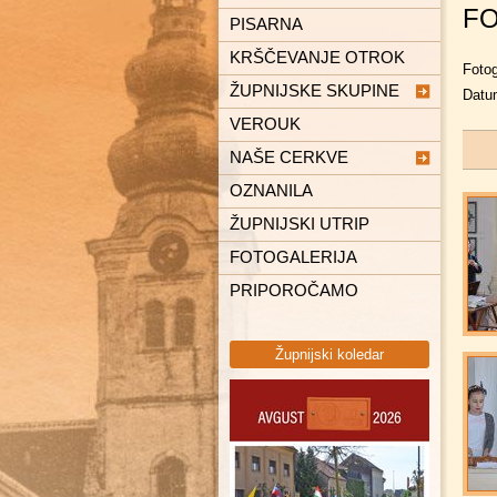
FO
PISARNA
KRŠČEVANJE OTROK
Fotog
ŽUPNIJSKE SKUPINE
Datu
VEROUK
Karitas
NAŠE CERKVE
Ministranti
OZNANILA
Pevska skupina Spiritus
Čentiba
ŽUPNIJSKI UTRIP
Gaudi
Dolina
FOTOGALERIJA
Pastoralni svet
Dolnji Lakoš
PRIPOROČAMO
Gaberje
Gornji Lakoš
Župnijski koledar
Kapca
Kot
Lendava
Petišovci
Pince