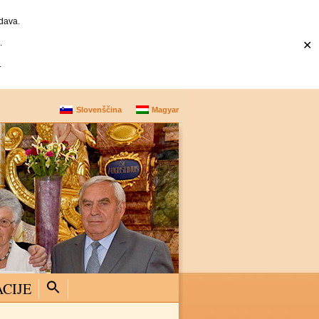
dava.
.
✕
.
Slovenščina
Magyar
CIJE