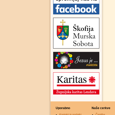
Uporabno
Naše cerkve
Kontakt in podatki
Čentiba