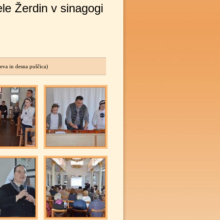
 Žerdin v sinagogi
eva in desna puščica)