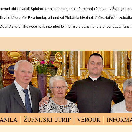
tovani obiskovalci! Spletna stran je namenjena informiranju župljanov Župnije Len
Tisztelt látogatók! Ez a honlap a Lendvai Plébánia híveinek tájékoztatását szolgálja
Dear Visitors! The website is intended to inform the parishioners of Lendava Parish
ANILA
ŽUPNIJSKI UTRIP
VEROUK
INFORMA